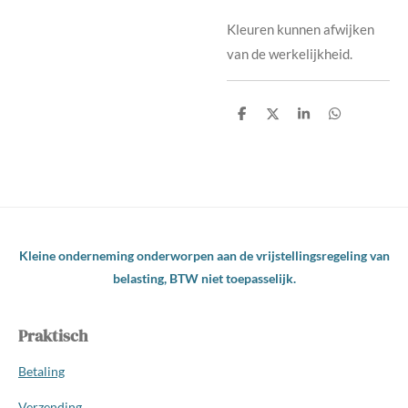
Kleuren kunnen afwijken
van de werkelijkheid.
D
D
S
D
e
e
h
e
l
e
a
l
e
l
r
e
n
e
n
Kleine onderneming onderworpen aan de vrijstellingsregeling van
belasting, BTW niet toepasselijk.
Praktisch
Betaling
Verzending