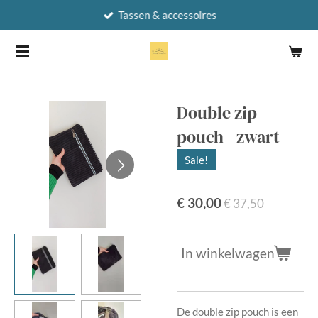
Tassen & accessoires
Ga
direct
naar
de
hoofdinhoud
Double zip
pouch - zwart
Sale!
€ 30,00
€ 37,50
In winkelwagen
De double zip pouch is een