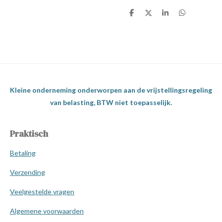
D
D
S
D
e
e
h
e
l
e
a
l
e
l
r
e
n
e
n
Kleine onderneming onderworpen aan de vrijstellingsregeling
van belasting, BTW niet toepasselijk.
Praktisch
Betaling
Verzending
Veelgestelde vragen
Algemene voorwaarden