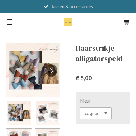
Tassen & accessoires
Ga
direct
naar
de
hoofdinhoud
Haarstrikje -
alligatorspeld
€ 5,00
Kleur