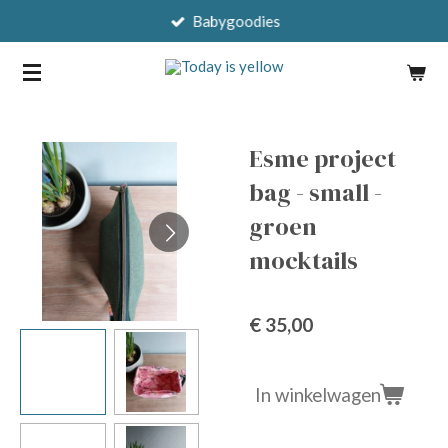
Babygoodies
Ga
direct
naar
de
hoofdinhoud
Esme project
bag - small -
groen
mocktails
€ 35,00
In winkelwagen