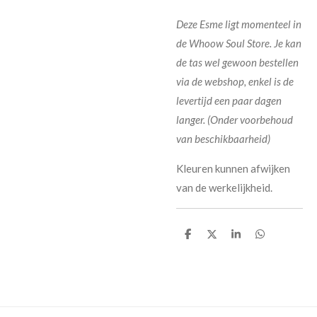
Deze Esme ligt momenteel in
de Whoow Soul Store. Je kan
de tas wel gewoon bestellen
via de webshop, enkel is de
levertijd een paar dagen
langer. (Onder voorbehoud
van beschikbaarheid)
Kleuren kunnen afwijken
van de werkelijkheid.
D
D
S
D
e
e
h
e
l
e
a
l
e
l
r
e
n
e
n